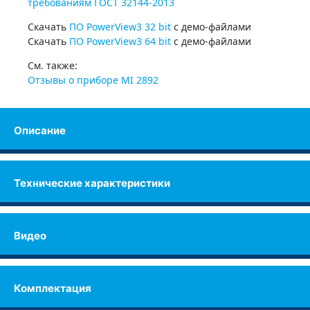
требованиям ГОСТ 32144-2013
Скачать
ПО PowerView3 32 bit
с демо-файлами
Скачать
ПО PowerView3 64 bit
с демо-файлами
См. также:
Отзывы о приборе MI 2892
Описание
Технические характеристики
Видео
Комплектация