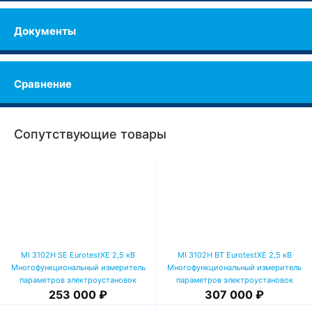
Документы
Сравнение
Сопутствующие товары
MI 3102H SE EurotestXE 2,5 кВ
MI 3102H BT EurotestXE 2,5 кВ
Многофункциональный измеритель
Многофункциональный измеритель
параметров электроустановок
параметров электроустановок
253 000 ₽
307 000 ₽