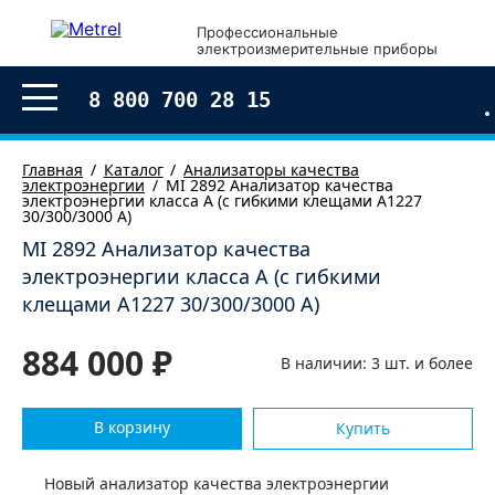
×
Профессиональные
электроизмерительные приборы
Оформление заказа
8 800 700 28 15
Главная
Каталог
Анализаторы качества
электроэнергии
MI 2892 Анализатор качества
электроэнергии класса А (с гибкими клещами А1227
30/300/3000 А)
MI 2892 Анализатор качества
электроэнергии класса А (с гибкими
клещами А1227 30/300/3000 А)
884 000 ₽
В наличии: 3 шт. и более
В корзину
Купить
Согласен с условиями обработки моих
персональных
данных
Новый анализатор качества электроэнергии