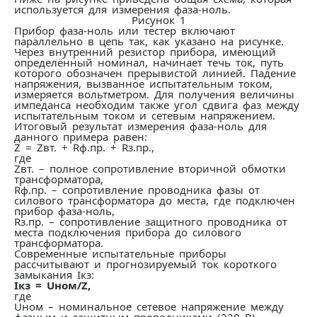
используется для измерения фаза-ноль.
Рисунок 1
Прибор фаза-ноль или тестер включают
параллельно в цепь так, как указано на рисунке.
Через внутренний резистор прибора, имеющий
определённый номинал, начинает течь ток, путь
которого обозначен прерывистой линией. Падение
напряжения, вызванное испытательным током,
измеряется вольтметром. Для получения величины
импеданса необходим также угол сдвига фаз между
испытательным током и сетевым напряжением.
Итоговый результат измерения фаза-ноль для
данного примера равен:
Z = Zвт. + Rф.пр. + Rз.пр.,
где
Zвт. – полное сопротивление вторичной обмотки
трансформатора,
Rф.пр. – сопротивление проводника фазы от
силового трансформатора до места, где подключен
прибор фаза-ноль,
Rз.пр. – сопротивление защитного проводника от
места подключения прибора до силового
трансформатора.
Современные испытательные приборы
рассчитывают и прогнозируемый ток короткого
замыкания Iкз:
Iкз = Uном/Z,
где
Uном – номинальное сетевое напряжение между