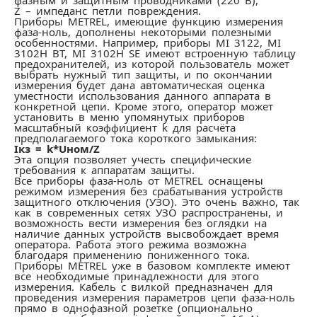
фазным и защитным проводниками (220 В),
Z – импеданс петли повреждения.
Приборы METREL, имеющие функцию измерения
фаза-ноль, дополнены некоторыми полезными
особенностями. Например, приборы MI 3122, MI
3102H BT, MI 3102H SE имеют встроенную таблицу
предохранителей, из которой пользователь может
выбрать нужный тип защиты, и по окончании
измерения будет дана автоматическая оценка
уместности использования данного аппарата в
конкретной цепи. Кроме этого, оператор может
установить в меню упомянутых приборов
масштабный коэффициент k для расчёта
предполагаемого тока короткого замыкания:
Iкз = k*Uном/Z
Эта опция позволяет учесть специфические
требования к аппаратам защиты.
Все приборы фаза-ноль от METREL оснащены
режимом измерения без срабатывания устройств
защитного отключения (УЗО). Это очень важно, так
как в современных сетях УЗО распространены, и
возможность вести измерения без оглядки на
наличие данных устройств высвобождает время
оператора. Работа этого режима возможна
благодаря применению пониженного тока.
Приборы METREL уже в базовом комплекте имеют
все необходимые принадлежности для этого
измерения. Кабель с вилкой предназначен для
проведения измерения параметров цепи фаза-ноль
прямо в однофазной розетке (опционально