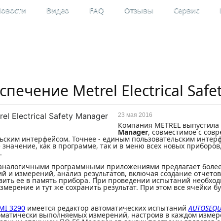
овости
Видео
FAQ
Отзывы
Сервис
льные
Мой кабинет
рительные приборы
Регистрация
ечение Metrel Electrical Safe
23 мая 2016
Компания METREL выпустила
Manager
, совместимое с со
ским интерфейсом. Точнее - единым пользовательским интерф
значение, как в программе, так и в меню всех новых приборов
.
 аналогичными программными приложениями предлагает более
й и измерений, анализ результатов, включая создание отчетов
равить ее в память прибора. При проведении испытаний необхо
измерение и тут же сохранить результат. При этом все ячейки 
MI 3290
имеется редактор автоматических испытаний
AUTOSEQ
томатически выполняемых измерений, настроив в каждом изме