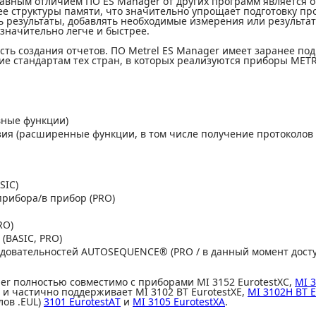
главным отличием ПО ES Manager от других программ является 
ее структуры памяти, что значительно упрощает подготовку п
 результаты, добавлять необходимые измерения или результа
значительно легче и быстрее.
сть создания отчетов. ПО Metrel ES Manager имеет заранее по
ие стандартам тех стран, в которых реализуются приборы METR
вные функции)
ия (расширенные функции, в том числе получение протоколов 
SIC)
прибора/в прибор (PRO)
RO)
(BASIC, PRO)
довательностей AUTOSEQUENCE® (PRO / в данный момент доступ
er полностью совместимо с приборами MI 3152 EurotestXC,
MI 3
er и частично поддерживает MI 3102 BT EurotestXE,
MI 3102H BT E
лов .EUL)
3101 EurotestAТ
и
MI 3105 EurotestXA
.