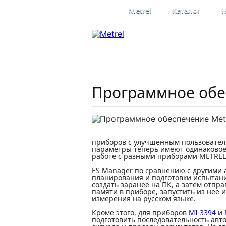
Metrel
Каталог
Н
Профессиона
электроизме
Официальное представительство
в России
Программное обесп
приборов с улучшенным пользователь
параметры теперь имеют одинаковое 
работе с разными приборами METREL
ES Manager по сравнению с другими
планирования и подготовки испытани
создать заранее на ПК, а затем отп
памяти в приборе, запустить из нее 
измерения на русском языке.
Кроме этого, для приборов
MI 3394
и
подготовить последовательность ав