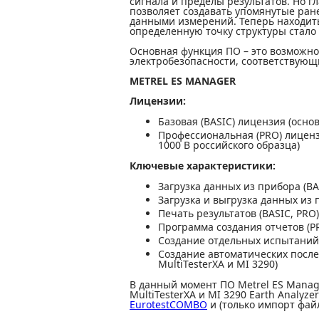
сигнала и пределы результатов. Но 
позволяет создавать упомянутые ран
данными измерений. Теперь находить
определенную точку структуры стало 
Основная функция ПО – это возможно
электробезопасности, соответствующ
METREL ES MANAGER
Лицензии:
Базовая (BASIC) лицензия (осно
Профессиональная (PRO) лиценз
1000 В российского образца)
Ключевые характеристики:
Загрузка данных из прибора (BA
Загрузка и выгрузка данных из 
Печать результатов (BASIC, PRO)
Программа создания отчетов (P
Создание отдельных испытаний 
Создание автоматических после
MultiTesterXA и MI 3290)
В данный момент ПО Metrel ES Manag
MultiTesterXA и MI 3290 Earth Analyz
EurotestCOMBO
и (только импорт фай