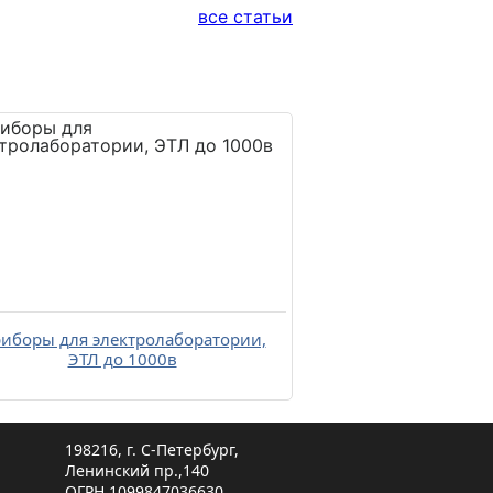
все статьи
иборы для электролаборатории,
ЭТЛ до 1000в
198216, г. С-Петербург,
Ленинский пр.,140
ОГРН 1099847036630