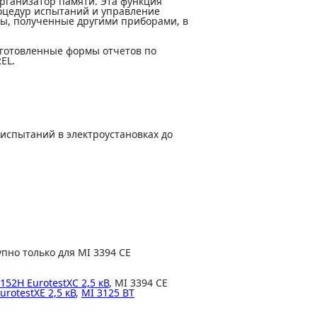
организатор памяти. Эта функция
роцедур испытаний и управление
ты, полученные другими приборами, в
дготовленные формы отчетов по
EL.
испытаний в электроустановках до
но только для MI 3394 CE
152H EurotestXC 2,5 кВ
, MI 3394 CE
urotestXE 2,5 кВ
,
MI 3125 BT