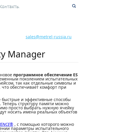
Контакты
8 800 700 28 15
Бесплатная горячая линия
sales@metrel-russia.ru
ty Manager
 новое
программное обеспечение ES
временным поколением испытательных
ейсом, так как отдельные символы и
, что обеспечивает комфорт при
 быстрые и эффективные способы
. Теперь структуру памяти можно
димо просто выбрать нужную ячейку
будут носить имена реальных объектов
UENCE®
, с помощью которого можно
рении параметры испытательного