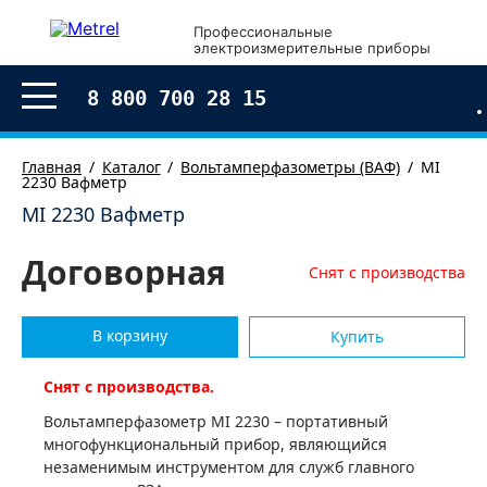
×
Профессиональные
электроизмерительные приборы
Оформление заказа
8 800 700 28 15
Главная
Каталог
Вольтамперфазометры (ВАФ)
MI
2230 Вафметр
MI 2230 Вафметр
Договорная
Снят с производства
В корзину
Купить
Cнят с производства.
Вольтамперфазометр MI 2230 – портативный
Согласен с условиями обработки моих
персональных
данных
многофункциональный прибор, являющийся
незаменимым инструментом для служб главного