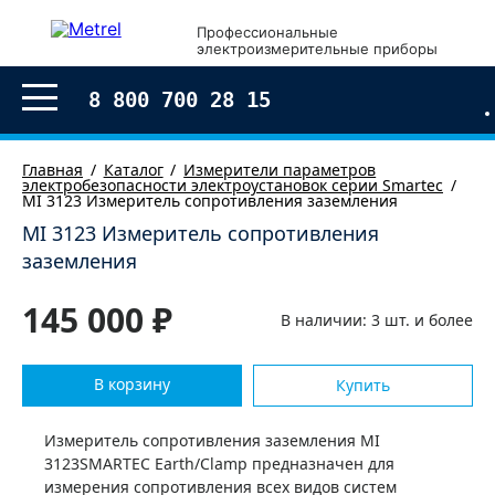
×
Профессиональные
электроизмерительные приборы
Оформление заказа
8 800 700 28 15
Главная
Каталог
Измерители параметров
электробезопасности электроустановок серии Smartec
MI 3123 Измеритель сопротивления заземления
MI 3123 Измеритель сопротивления
заземления
145 000 ₽
В наличии: 3 шт. и более
В корзину
Купить
Согласен с условиями обработки моих
персональных
Измеритель сопротивления заземления MI
данных
3123SMARTEC Earth/Clamp предназначен для
измерения сопротивления всех видов систем