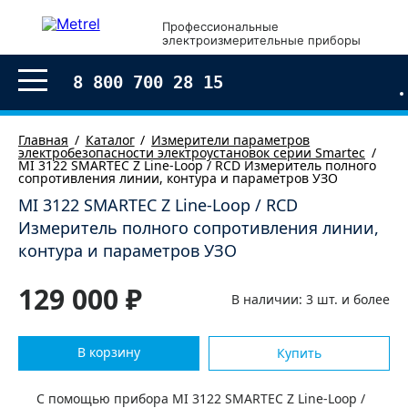
×
Профессиональные
электроизмерительные приборы
Оформление заказа
8 800 700 28 15
Главная
Каталог
Измерители параметров
электробезопасности электроустановок серии Smartec
MI 3122 SMARTEC Z Line-Loop / RCD Измеритель полного
сопротивления линии, контура и параметров УЗО
MI 3122 SMARTEC Z Line-Loop / RCD
Измеритель полного сопротивления линии,
контура и параметров УЗО
129 000 ₽
В наличии: 3 шт. и более
В корзину
Купить
Согласен с условиями обработки моих
персональных
данных
С помощью прибора MI 3122 SMARTEC Z Line-Loop /