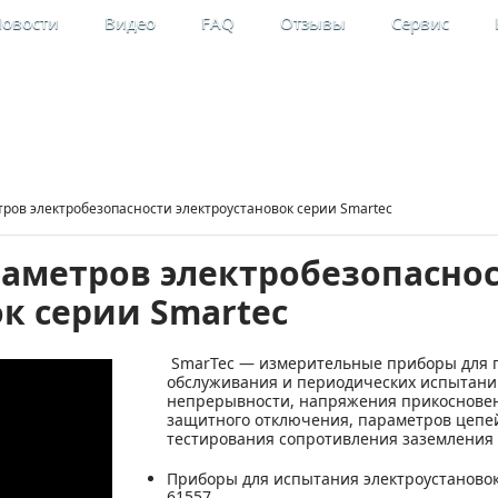
овости
Видео
FAQ
Отзывы
Сервис
льные
Мой кабинет
рительные приборы
Регистрация
ров электробезопасности электроустановок серии Smartec
аметров электробезопасно
к серии Smartec
SmarTec — измерительные приборы для п
обслуживания и периодических испытаний
непрерывности, напряжения прикосновен
защитного отключения, параметров цепей 
тестирования сопротивления заземления 
Приборы для испытания электроустановок д
61557.