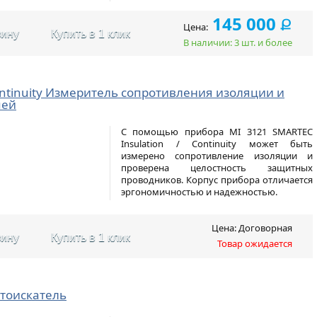
145 000
Ք
Цена:
зину
Купить в 1 клик
В наличии: 3 шт. и более
Continuity Измеритель сопротивления изоляции и
пей
С помощью прибора MI 3121 SMARTEC
Insulation / Continuity может быть
измерено сопротивление изоляции и
проверена целостность защитных
проводников. Корпус прибора отличается
эргономичностью и надежностью.
Цена: Договорная
зину
Купить в 1 клик
Товар ожидается
ктоискатель