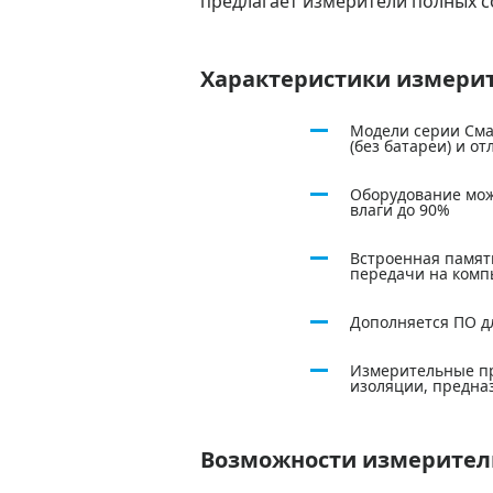
предлагает измерители полных 
Характеристики измери
Модели серии Сма
(без батареи) и о
Оборудование може
влаги до 90%
Встроенная памят
передачи на ком
Дополняется ПО д
Измерительные пр
изоляции, предназ
Возможности измерител