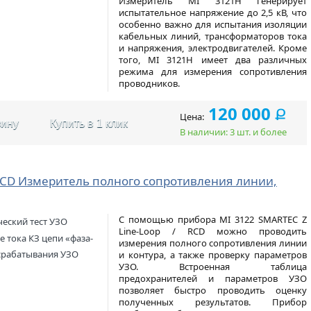
Измеритель MI 3121H генерирует
испытательное напряжение до 2,5 кВ, что
особенно важно для испытания изоляции
кабельных линий, трансформаторов тока
и напряжения, электродвигателей. Кроме
того, MI 3121H имеет два различных
режима для измерения сопротивления
проводников.
120 000
Ք
Цена:
зину
Купить в 1 клик
В наличии: 3 шт. и более
 RCD Измеритель полного сопротивления линии,
С помощью прибора MI 3122 SMARTEC Z
ческий тест УЗО
Line-Loop / RCD можно проводить
е тока КЗ цепи «фаза-
измерения полного сопротивления линии
срабатывания УЗО
и контура, а также проверку параметров
УЗО. Встроенная таблица
предохранителей и параметров УЗО
позволяет быстро проводить оценку
полученных результатов. Прибор