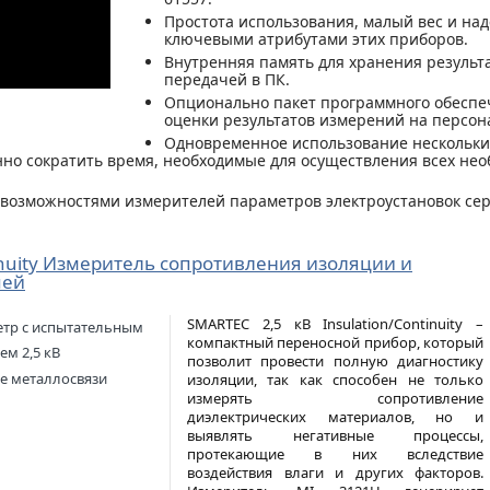
Простота использования, малый вес и на
ключевыми атрибутами этих приборов.
Внутренняя память для хранения резуль
передачей в ПК.
Опционально пакет программного обеспеч
оценки результатов измерений на персо
Одновременное использование нескольки
но сократить время, необходимые для осуществления всех не
 возможностями измерителей параметров электроустановок се
tinuity Измеритель сопротивления изоляции и
пей
SMARTEC 2,5 кВ Insulation/Continuity –
етр с испытательным
компактный переносной прибор, который
м 2,5 кВ
позволит провести полную диагностику
е металлосвязи
изоляции, так как способен не только
измерять сопротивление
диэлектрических материалов, но и
выявлять негативные процессы,
протекающие в них вследствие
воздействия влаги и других факторов.