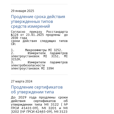
29 января 2025
Продление срока действия
утвержденных типов
средств измерений
Согласно приказу Росстандарта 
№124 от 23.01.2025 продлены  до 
2030 года

сроки действия следующих типов 
СИ:

1.	Микроомметры MI 3252,

2.	Измерители параметров 
электроустановок MI 3152, MI 
3152H,

3.	Измерители параметров 
электробезопасности 
электроустановок MI 3394
27 марта 2024
Продление сертификатов
об утверждении типа
До 2029 года продлены сроки
действия сертификатов об
утверждении типа
MI
3122 (№
ГРСИ 41431-09),
MI
3201 и
MI
3202 (№ ГРСИ 42465-09),
MI
3123