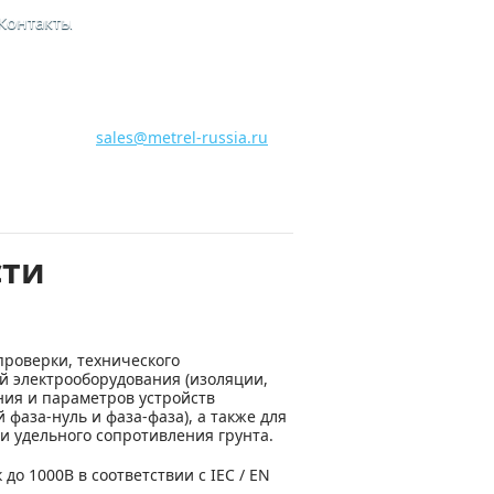
Контакты
8 800 700 28 15
Бесплатная горячая линия
sales@metrel-russia.ru
сти
роверки, технического
 электрооборудования (изоляции,
ия и параметров устройств
фаза-нуль и фаза-фаза), а также для
и удельного сопротивления грунта.
о 1000В в соответствии с IEC / EN