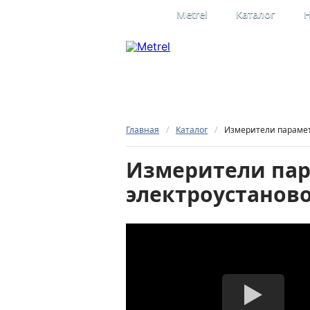
Metrel
Каталог
Н
Профессиона
электроизме
Официальное представительство
в России
Главная
/
Каталог
/
Измерители парамет
Измерители пар
электроустаново