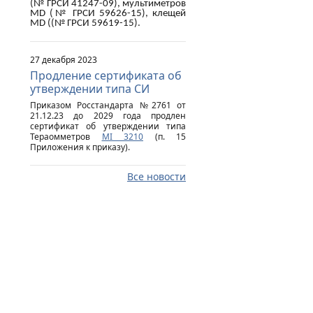
(№ ГРСИ 41247-09), мультиметров
MD
(№ ГРСИ 59626-15), клещей
MD
((№ ГРСИ 59619-15).
27 декабря 2023
Продление сертификата об
утверждении типа СИ
Приказом Росстандарта №2761 от
21.12.23 до 2029 года продлен
сертификат об утверждении типа
Тераомметров
MI 3210
(п. 15
Приложения к приказу).
Все новости