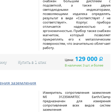
снабжен большим дисплеем с
подсветкой, а также двумя
светодиодными индикаторами,
позволяющими издалека определять
результат в виде «Соответствует / не
соответствует». Корпус прибора
отличается надежностью и
эргономичностью. Прибор также снабжен
магнитом, который позволяет
прикреплять его к металлическим
поверхностям, что значительно облегчает
работу.
129 000
Ք
Цена:
зину
Купить в 1 клик
В наличии: 3 шт. и более
ления заземления
Измеритель сопротивления заземления
MI 3123SMARTEC Earth/Clamp
предназначен для измерения
сопротивления всех видов систем
заземления