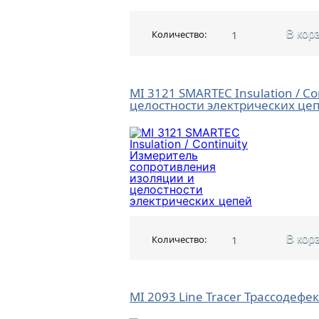
Количество:
В кор
MI 3121 SMARTEC Insulation / 
целостности электрических це
Количество:
В кор
MI 2093 Line Tracer Трассодефе