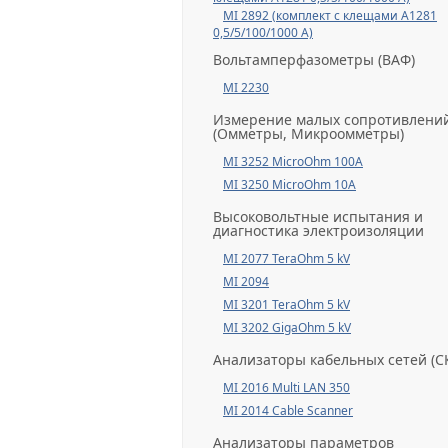
MI 2892 (комплект с клещами А1281
0,5/5/100/1000 А)
Вольтамперфазометры (ВАФ)
MI 2230
Измерение малых сопротивлени
(Омметры, Микроомметры)
MI 3252 MicroOhm 100A
MI 3250 MicroOhm 10A
Высоковольтные испытания и
диагностика электроизоляции
MI 2077 TeraOhm 5 kV
MI 2094
MI 3201 TeraOhm 5 kV
MI 3202 GigaOhm 5 kV
Анализаторы кабельных сетей (С
MI 2016 Multi LAN 350
MI 2014 Cable Scanner
Анализаторы параметров