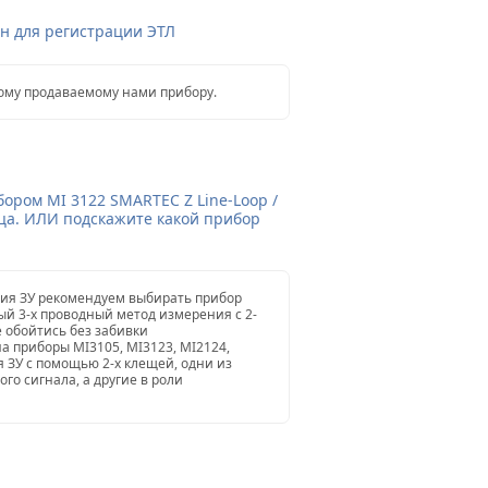
н для регистрации ЭТЛ
дому продаваемому нами прибору.
ором MI 3122 SMARTEC Z Line-Loop /
ица. ИЛИ подскажите какой прибор
ния ЗУ рекомендуем выбирать прибор
ый 3-х проводный метод измерения с 2-
 обойтись без забивки
а приборы MI3105, MI3123, MI2124,
ЗУ с помощью 2-х клещей, одни из
го сигнала, а другие в роли