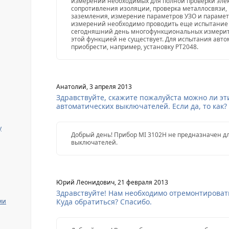
измерений необходимых для полной проверки элек
сопротивления изоляции, проверка металлосвязи,
заземления, измерение параметров УЗО и параметр
измерений необходимо проводить еще испытание 
сегодняшний день многофункциональных измерите
этой функцией не существует. Для испытания авт
приобрести, например, установку РТ2048.
Анатолий, 3 апреля 2013
Здравствуйте, скажите пожалуйста можно ли э
автоматических выключателей. Если да, то как?
y
Добрый день! Прибор MI 3102H не предназначен д
выключателей.
Юрий Леонидович, 21 февраля 2013
Здравствуйте! Нам необходимо отремонтировать
ми
Куда обратиться? Спасибо.