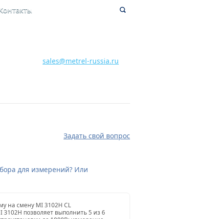
Контакты
8 800 700 28 15
Бесплатная горячая линия
sales@metrel-russia.ru
Задать свой вопрос
рибора для измерений? Или
му на смену MI 3102H CL
I 3102H позволяет выполнить 5 из 6