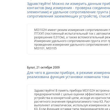
Здравствуйте! Можно ли измерить данным при
контактов (вид измерения - проверка соедине
элементами) и удельное сопротивление грунта 
сопротивления заземляющих устройств), спасиб
MI3102Н имеет режим измерения сопротивления п
ПТЭЭП (постоянный испытательный ток с автомати
разрешение 0,01Ом), а также вспомогательный ре
Измерение удельного сопротивления грунта этот п
проведения измерения удельного сопротивления 
MI3101, MI3105
Булат, 21 октября 2009
Для чего в данном приборе, в режиме измерени
реализована функция установки номинала тока 
Здравствуйте! В память прибора MI3102H встроена
предохранителей с целью оценки эффективности 
устройства в конкретной цепи, исходя из кратнос
расчетного значения предполагаемого тока КЗ. Рас
выполняет атоматически, используя измеренное з
КЗ. Если функция уставки типа предохранителя не