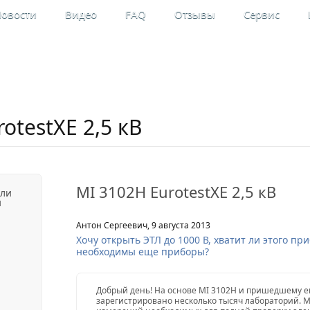
овости
Видео
FAQ
Отзывы
Сервис
льные
Мой кабинет
рительные приборы
Регистрация
otestXE 2,5 кВ
MI 3102H EurotestXE 2,5 кВ
ели
и
Антон Сергеевич, 9 августа 2013
Хочу открыть ЭТЛ до 1000 В, хватит ли этого п
необходимы еще приборы?
Добрый день! На основе MI 3102H и пришедшему е
зарегистрировано несколько тысяч лабораторий. M