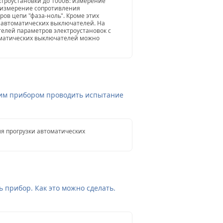
троустановки до 1000В: измерение
 измерение сопротивления
ов цепи "фаза-ноль". Кроме этих
автоматических выключателей. На
лей параметров электроустановок с
оматических выключателей можно
тим прибором проводить испытание
ля прогрузки автоматических
 прибор. Как это можно сделать.