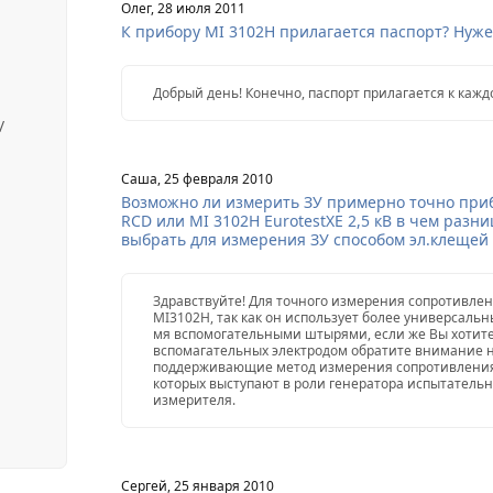
Олег, 28 июля 2011
К прибору MI 3102H прилагается паспорт? Нуже
Добрый день! Конечно, паспорт прилагается к каж
/
Саша, 25 февраля 2010
Возможно ли измерить ЗУ примерно точно приб
RCD или MI 3102H EurotestXE 2,5 кВ в чем разн
выбрать для измерения ЗУ способом эл.клещей
Здравствуйте! Для точного измерения сопротивле
MI3102H, так как он использует более универсальн
мя вспомогательными штырями, если же Вы хотите
вспомагательных электродом обратите внимание н
поддерживающие метод измерения сопротивления 
которых выступают в роли генератора испытательно
измерителя.
Сергей, 25 января 2010