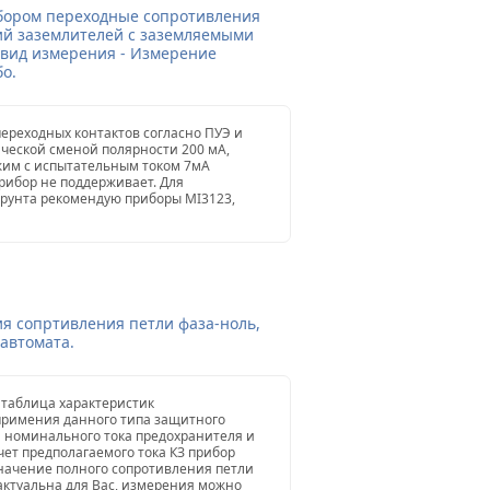
бором переходные сопротивления
ний заземлителей с заземляемыми
(вид измерения - Измерение
о.
ереходных контактов согласно ПУЭ и
ческой сменой полярности 200 мА,
жим с испытательным током 7мА
рибор не поддерживает. Для
грунта рекомендую приборы MI3123,
я сопртивления петли фаза-ноль,
автомата.
 таблица характеристик
примения данного типа защитного
ти номинального тока предохранителя и
чет предполагаемого тока КЗ прибор
начение полного сопротивления петли
 актуальна для Вас, измерения можно