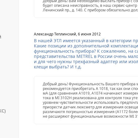
Добрый день! Вам необходимо выслать прибор с с
будет описана неисправность, в наш сервис-центр 
Ленинский пр., д. 140. С прибором обязательно до
Александр Теплинский, 6 июня 2012
й
В нашей ЭТЛ имеется указанный в категории п
Какие позиции из дополнительной комплектаци
функциональность прибора? К сожалению, на с
представительства METREL в России очень мало
и для чего нужны трехфазный адаптер или изо
клещи выбрать? И т.д.
Добрый день! Функциональность Вашего прибора м
рекомендуется приобретать А 1018, так как они сп
мА (для сравнения A1019, A1074 начинают измерен
тока в MI 3102H реализована для контроля тока ут
уровнем чувствительности использовать предпочт
приорести датчик люксметр для измерения освеще
КС)
различаютя погрешностью измерения (А1172 боле
не расширяют функциональные возможности MI 3