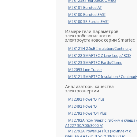
MI 3125BT EurotestCOMBO
MI 3101 EurotestAT
MI 3100 EurotestEASI
MI 3100 SE EurotstEASI
Измерители параметров
электробезопасности
электроустановок серии Smartec
MI 3121H 2,5кВ Insulation/Continuity
MI 3122 SMARTEC Z Line-Loop / RCD
MI 3123 SMARTEC Earth/Clamp
MI 2093 Line Tracer
MI 3121 SMARTEC Insulation / Continuit
Анализаторы качества
электроэнергии
MI 2392 PowerQ Plus
MI 2492 PowerQ
MI 2792 PowerQ4 Plus
MI 2792A (комплект с гибкими клеща
А1227 30/300/3000 А)
MI 2792A PowerQ4 Plus (комплект с
клещами А1281 0,5/5/100/1000 А)