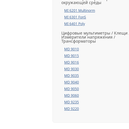
окружающей среды
MI 6201 Multinorm
MI 6301 FonS
MI 6401 Poly
Цифровые мультиметры / Клещи 
Измерители напряжения /
Трансформаторы
MD 9010
MD 9015
MD 9016
MD 9030
MD 9035
MD 9040
MD 9050
MD 9060
MD 9235
MD 9220