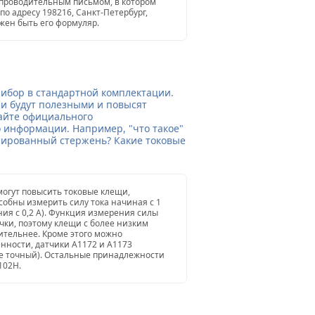
опроводительным письмом, в котором
по адресу 198216, Санкт-Петербург,
лжен быть его формуляр.
рибор в стандартной комплектации.
и будут полезными и повысят
айте официального
 информации. Например, "что такое"
лированный стержень? Какие токовые
огут повысить токовые клещи,
особны измерить силу тока начиная с 1
ия с 0,2 А). Функция измерения силы
ечки, поэтому клещи с более низким
ительнее. Кроме этого можно
нности, датчики А1172 и А1173
е точный). Остальные принадлежности
102H.