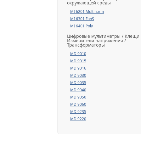
окружающей среды
MI 6201 Multinorm
MI 6301 FonS
MI 6401 Poly
Цифровые мультиметры / Клещи 
Измерители напряжения /
Трансформаторы
MD 9010
MD 9015
MD 9016
MD 9030
MD 9035
MD 9040
MD 9050
MD 9060
MD 9235
MD 9220