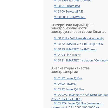
MI 3125BT EurotestCOMBO
MI 3101 EurotestAT
MI 3100 EurotestEASI
MI 3100 SE EurotstEASI
Измерители параметров
электробезопасности
электроустановок серии Smartec
MI 3121H 2,5кВ Insulation/Continuity
MI 3122 SMARTEC Z Line-Loop / RCD
MI 3123 SMARTEC Earth/Clamp
MI 2093 Line Tracer
MI 3121 SMARTEC Insulation / Continuit
Анализаторы качества
электроэнергии
MI 2392 PowerQ Plus
MI 2492 PowerQ
MI 2792 PowerQ4 Plus
MI 2792A (комплект с гибкими клеща
А1227 30/300/3000 А)
MI 2792A PowerQ4 Plus (комплект с
клещами А1281 0,5/5/100/1000 А)