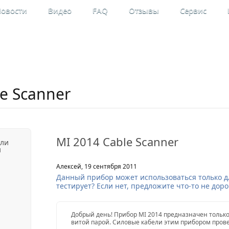
овости
Видео
FAQ
Отзывы
Сервис
льные
Мой кабинет
рительные приборы
Регистрация
le Scanner
MI 2014 Cable Scanner
ели
и
Алексей, 19 сентября 2011
Данный прибор может использоваться только д
тестирует? Если нет, предложите что-то не дор
Добрый день! Прибор MI 2014 предназначен только
витой парой. Силовые кабели этим прибором прове