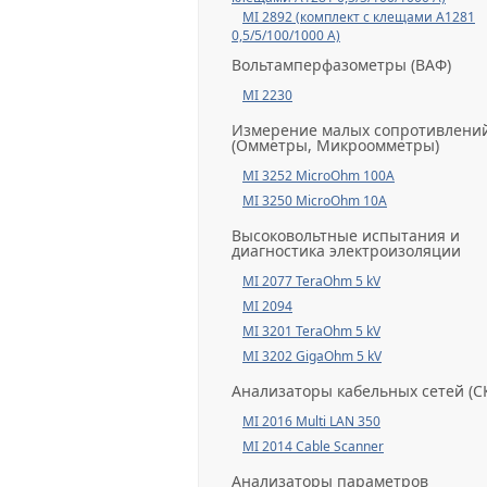
MI 2892 (комплект с клещами А1281
0,5/5/100/1000 А)
Вольтамперфазометры (ВАФ)
MI 2230
Измерение малых сопротивлени
(Омметры, Микроомметры)
MI 3252 MicroOhm 100A
MI 3250 MicroOhm 10A
Высоковольтные испытания и
диагностика электроизоляции
MI 2077 TeraOhm 5 kV
MI 2094
MI 3201 TeraOhm 5 kV
MI 3202 GigaOhm 5 kV
Анализаторы кабельных сетей (С
MI 2016 Multi LAN 350
MI 2014 Cable Scanner
Анализаторы параметров