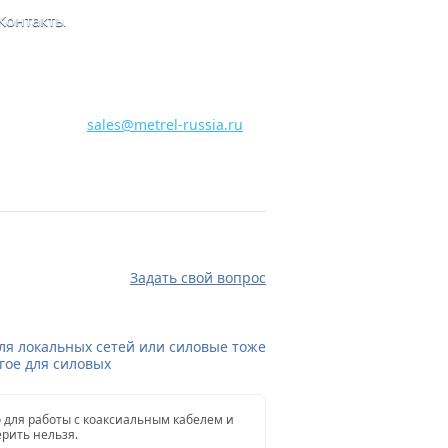
Контакты
8 800 700 28 15
Бесплатная горячая линия
sales@metrel-russia.ru
Задать свой вопрос
ля локальных сетей или силовые тоже
огое для силовых
 для работы с коаксиальным кабелем и
рить нельзя.