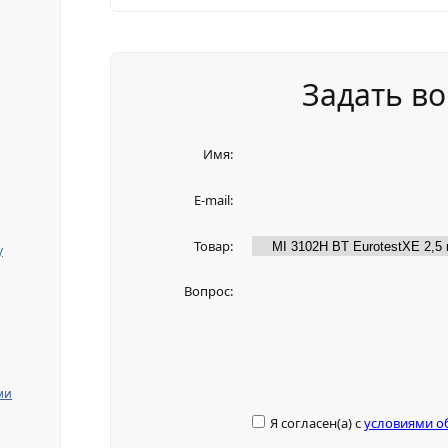
Задать во
Имя:
E-mail:
Товар:
y
Вопрос:
ми
Я согласен(а) с
условиями о