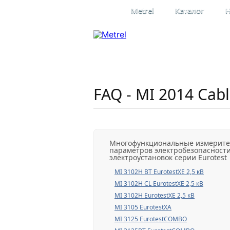
Metrel
Каталог
Н
Профессиона
электроизме
Официальное представительство
в России
FAQ - MI 2014 Cab
Многофункциональные измерит
параметров электробезопасност
электроустановок серии Eurotest
MI 3102H BT EurotestXE 2,5 кВ
MI 3102H CL EurotestXE 2,5 кВ
MI 3102H EurotestXE 2,5 кВ
MI 3105 EurotestXA
MI 3125 EurotestCOMBO