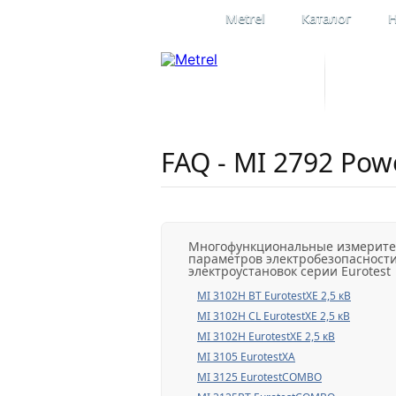
Metrel
Каталог
Н
Профессиона
электроизме
Официальное представительство
в России
FAQ - MI 2792 Pow
Многофункциональные измерит
параметров электробезопасност
электроустановок серии Eurotest
MI 3102H BT EurotestXE 2,5 кВ
MI 3102H CL EurotestXE 2,5 кВ
MI 3102H EurotestXE 2,5 кВ
MI 3105 EurotestXA
MI 3125 EurotestCOMBO