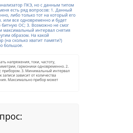
анализатор ПКЭ, но с данным типом
меня есть ряд вопросов: 1. Данный
но, либо только тот на который его
.п. или все одновременно и будет
4 битную ОС; 3. Возможно не смог
 и максимальный интервал снятия
ругим образом. На какой
 (на сколько хватит памяти?)
бо большое.
ать напряжения, токи, частоту,
мметрии, гармоники одновременно. 2.
 с прибором. 3. Минимальный интервал
к записи зависит от количества
ния. Максимально прибор может
прос: