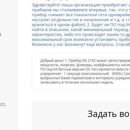
Здравствуйте! Наша организация приобретает 
приборов мы сталкиваемся впервые, так, что у 
прибор снимает все показатели сети одновремен
настроят (отдельно ток и напряжение и т.д. и т
храниться в одном файле); 2. Будет ли ПО под 6
найти в описании, какой минимальный период
характеристик, либо это происходит каким-то д
й
максимальный срок возможно установить прибор
Возможно у нас возникнут еще вопросы. Спаси
Добрый день! 1. Прибор MI 2792 может регистриров
мощности, энергию, фликеры, коэффициенты неси
ПО под 64 битные версии ОС поставляются вместе
усреднения - 1 секунда (максимальный - 3600с) Сро
выбранных Вами параметров и интервала усредне
записывать в течении нескольких недель.
КС)
Задать во