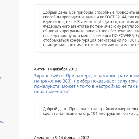
Добрый день. Все приборы, способные проводить ан
способны проводить анализ и по ГОСТ 32144, так к
идентичны, в чем Вы можете убедиться, ознако
Федерального агентства по техническому регулир
обновить программно-аппаратное обеспечение пр
посредством пункта меню «помощь» ПО POWER VIEW
отображаться конфигурация регистрации по ГОСТ 32
принципиально ничего в измерениях не изменитс
Антон, 14 декабря 2012
Здравствуйте! При замере, в административном
y
напряжение 380), прибор показывает силу тока
пожалуйста, может что-то в настройках не так 
пора поменять?
Добрый день! Проверьте в настройках измерительн
сделать написано на стр. 104 инструкции по экспл
ми
Александр З, 14 февраля 2012