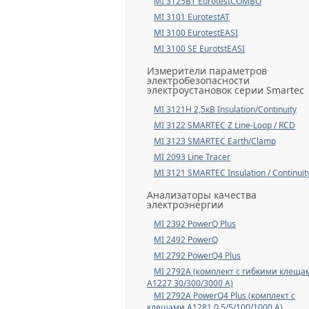
MI 3125BT EurotestCOMBO
MI 3101 EurotestAT
MI 3100 EurotestEASI
MI 3100 SE EurotstEASI
Измерители параметров
электробезопасности
электроустановок серии Smartec
MI 3121H 2,5кВ Insulation/Continuity
MI 3122 SMARTEC Z Line-Loop / RCD
MI 3123 SMARTEC Earth/Clamp
MI 2093 Line Tracer
MI 3121 SMARTEC Insulation / Continuit
Анализаторы качества
электроэнергии
MI 2392 PowerQ Plus
MI 2492 PowerQ
MI 2792 PowerQ4 Plus
MI 2792A (комплект с гибкими клеща
А1227 30/300/3000 А)
MI 2792A PowerQ4 Plus (комплект с
клещами А1281 0,5/5/100/1000 А)