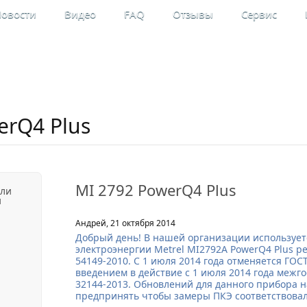
овости
Видео
FAQ
Отзывы
Сервис
льные
Мой кабинет
рительные приборы
Регистрация
erQ4 Plus
MI 2792 PowerQ4 Plus
ели
и
Андрей, 21 октября 2014
Добрый день! В нашей организации использует
электроэнергии Metrel MI2792A PowerQ4 Plus 
54149-2010. С 1 июля 2014 года отменяется ГОСТ
введением в действие с 1 июля 2014 года межг
32144-2013. Обновлений для данного прибора н
предпринять чтобы замеры ПКЭ соответствовал