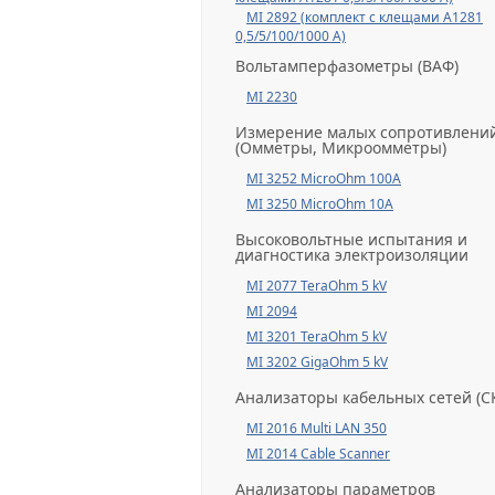
MI 2892 (комплект с клещами А1281
0,5/5/100/1000 А)
Вольтамперфазометры (ВАФ)
MI 2230
Измерение малых сопротивлени
(Омметры, Микроомметры)
MI 3252 MicroOhm 100A
MI 3250 MicroOhm 10A
Высоковольтные испытания и
диагностика электроизоляции
MI 2077 TeraOhm 5 kV
MI 2094
MI 3201 TeraOhm 5 kV
MI 3202 GigaOhm 5 kV
Анализаторы кабельных сетей (С
MI 2016 Multi LAN 350
MI 2014 Cable Scanner
Анализаторы параметров