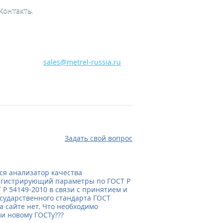
Контакты
8 800 700 28 15
Бесплатная горячая линия
sales@metrel-russia.ru
Задать свой вопрос
ся анализатор качества
регистрирующий параметры по ГОСТ Р
 Р 54149-2010 в связи с принятием и
осударственного стандарта ГОСТ
а сайте нет. Что необходимо
и новому ГОСТу???