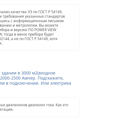
ализ качества ЭЭ по ГОСТ Р 54149,
ак требования указанных стандартов
мившись с информационным письмом
ованию и метрологии. Вы можете
ибора и версию ПО POWER VIEW
, тогда в меню прибора будет
144, а не по ГОСТ Р 54149, хотя
я.
 здании в 3000 м2(входное
 2000-2500 Ампер. Подскажите,
или в подключении. Или электрика
ых диапазонов диапазон тока. Как это
уатации.