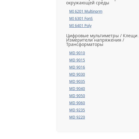
окружающей среды
MI 6201 Multinorm
MI 6301 FonS
MI 6401 Poly
Цифровые мультиметры / Клещи 
Измерители напряжения /
Трансформаторы
MD 9010
MD 9015
MD 9016
MD 9030
MD 9035
MD 9040
MD 9050
MD 9060
MD 9235
MD 9220