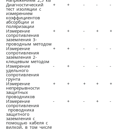
напряжением 2,5 кВ
Диагностический
+
+
-
-
-
тест изоляции с
измерением
коэффициентов
абсорбции и
поляризации
Измерение
+
+
-
+
+
сопротивления
заземления 3-
проводным методом
Измерение
+
+
-
-
-
сопротивления
заземления 2-
клещевым методом
Измерение
-
+
-
-
-
удельного
сопротивления
грунта
Измерение
+
+
+
+
+
непрерывности
защитных
проводников
Измерение
-
+
-
+
-
сопротивления
проводника
защитного
заземления с
помощью кабеля с
вилкой, в том числе