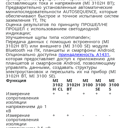
составляющих тока и напряжения (MI 3102H BT);
Предварительно установленные автоматические
минипоследовательности AUTOSEQUENCE, которые
обеспечивают быстрое и точное испытание систем
заземления TT, TN;
Оценка результатов по принципу ПРОШЕЛ/НЕ
ПРОШЕЛ с использованием светодиодной
индикации;
Улучшенные щупы типа «commander»;
Передача данных с помощью встроенного (MI
3102H BT) или внешнего (MI 3100 SE) модуля
Bluetooth на ПК, планшеты и смартфоны Android;
Опционально доступна
принадлежность А1431
,
которая предоставляет доступ к приложению для
планшетов и смартфонов Android, позволяющему
управлять данными, создавать структуры
электроустановок и пересылать их на прибор (MI
3102H BT, MI 3100 SE).
Функция
MI
MI
MI
MI
MI
3102
3102H
3100
3100
3100
H CL
BT
SE
S
Измерение
+
+
+
+
+
сопротивления
изоляции
напряжением до 1
кВ
Измерение
+
+
-
-
-
сопротивления
изоляции