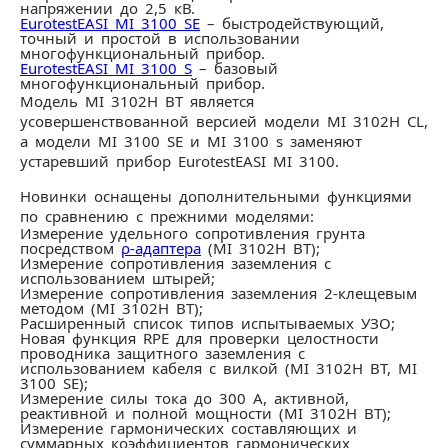
напряжении до 2,5 кВ.
EurotestEASI MI 3100 SE
– быстродействующий,
точный и простой в использовании
многофункциональный прибор.
EurotestEASI MI 3100 S
– базовый
многофункциональный прибор.
Модель MI 3102H BT является
усовершенствованной версией модели MI 3102H CL,
а модели MI 3100 SE и MI 3100 s заменяют
устаревший прибор EurotestEASI MI 3100.
Новинки оснащены дополнительными функциями
по сравнению с прежними моделями:
Измерение удельного сопротивления грунта
посредством
ρ-адаптера
(MI 3102H BT);
Измерение сопротивления заземления с
использованием штырей;
Измерение сопротивления заземления 2-клещевым
методом (MI 3102H BT);
Расширенный список типов испытываемых УЗО;
Новая функция RPE для проверки целостности
проводника защитного заземления с
использованием кабеля с вилкой (MI 3102H BT, MI
3100 SE);
Измерение силы тока до 300 А, активной,
реактивной и полной мощности (MI 3102H BT);
Измерение гармонических составляющих и
суммарных коэффициентов гармонических