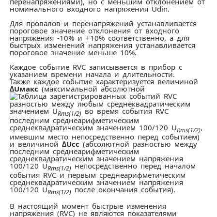
перенапряжениями), но с меньшим отклонением от
номинального входного напряжения Udin.
Для провалов и перенапряжений устанавливается
пороговое значение отклонения от входного
напряжения -10% и +10% соответственно, а для
быстрых изменений напряжения устанавливается
пороговое значение меньше 10%.
Каждое событие RVC записывается в прибор с
указанием времени начала и длительности.
Также каждое событие характеризуется величиной
∆Uмакс
(максимальной абсолютной
разностью между любым среднеквадратическим
значением U
во время события RVC
Rms(1/2)
последним среднеарифметическим
среднеквадратическим значением 100/120 U
,
Rms(1/2)
имевшим место непосредственно перед событием)
и величиной
∆Uсс
(абсолютной разностью между
последним среднеарифметическим
среднеквадратическим значением напряжения
100/120 U
непосредственно перед началом
Rms(1/2)
события RVC и первым среднеарифметическим
среднеквадратическим значением напряжения
100/120 U
после окончания события).
Rms(1/2)
В настоящий момент быстрые изменения
напряжения (RVC) не являются показателями