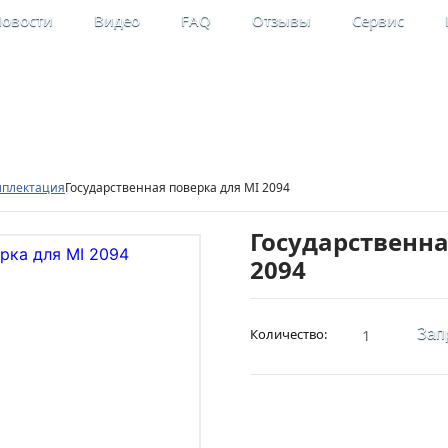
овости
Видео
FAQ
Отзывы
Сервис
льные
Мой кабинет
рительные приборы
Регистрация
мплектация
Государственная поверка для MI 2094
Государственна
2094
Количество:
Зап