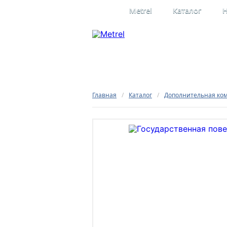
Metrel
Каталог
Н
Профессиона
электроизме
Официальное представительство
в России
Главная
/
Каталог
/
Дополнительная ко