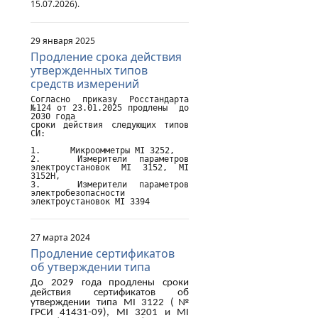
15.07.2026).
29 января 2025
Продление срока действия
утвержденных типов
средств измерений
Согласно приказу Росстандарта 
№124 от 23.01.2025 продлены  до 
2030 года

сроки действия следующих типов 
СИ:

1.	Микроомметры MI 3252,

2.	Измерители параметров 
электроустановок MI 3152, MI 
3152H,

3.	Измерители параметров 
электробезопасности 
электроустановок MI 3394
27 марта 2024
Продление сертификатов
об утверждении типа
До 2029 года продлены сроки
действия сертификатов об
утверждении типа
MI
3122 (№
ГРСИ 41431-09),
MI
3201 и
MI