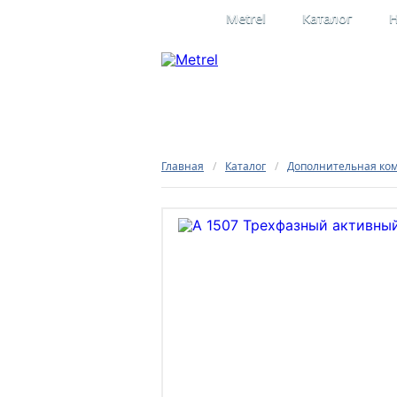
Metrel
Каталог
Н
Профессиона
электроизме
Официальное представительство
в России
Главная
/
Каталог
/
Дополнительная ко