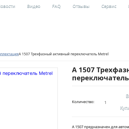
овости
Видео
FAQ
Отзывы
Сервис
льные
Мой кабинет
рительные приборы
Регистрация
мплектация
A 1507 Трехфазный активный переключатель Metrel
A 1507 Трехфа
переключатель
В
Количество:
Купи
А 1507 предназначен для авто