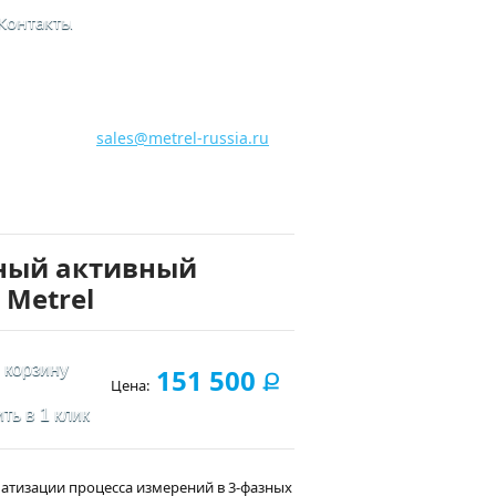
Контакты
8 800 700 28 15
Бесплатная горячая линия
sales@metrel-russia.ru
зный активный
 Metrel
 корзину
151 500
Ք
Цена:
ть в 1 клик
матизации процесса измерений в 3-фазных