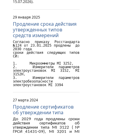
15.07.2026).
29 января 2025
Продление срока действия
утвержденных типов
средств измерений
Согласно приказу Росстандарта 
№124 от 23.01.2025 продлены  до 
2030 года

сроки действия следующих типов 
СИ:

1.	Микроомметры MI 3252,

2.	Измерители параметров 
электроустановок MI 3152, MI 
3152H,

3.	Измерители параметров 
электробезопасности 
электроустановок MI 3394
27 марта 2024
Продление сертификатов
об утверждении типа
До 2029 года продлены сроки
действия сертификатов об
утверждении типа
MI
3122 (№
ГРСИ 41431-09),
MI
3201 и
MI