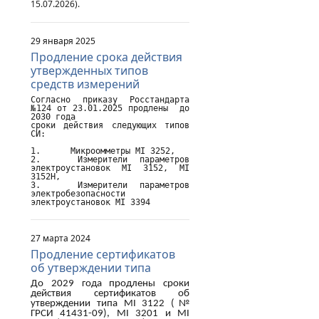
15.07.2026).
29 января 2025
Продление срока действия
утвержденных типов
средств измерений
Согласно приказу Росстандарта 
№124 от 23.01.2025 продлены  до 
2030 года

сроки действия следующих типов 
СИ:

1.	Микроомметры MI 3252,

2.	Измерители параметров 
электроустановок MI 3152, MI 
3152H,

3.	Измерители параметров 
электробезопасности 
электроустановок MI 3394
27 марта 2024
Продление сертификатов
об утверждении типа
До 2029 года продлены сроки
действия сертификатов об
утверждении типа
MI
3122 (№
ГРСИ 41431-09),
MI
3201 и
MI