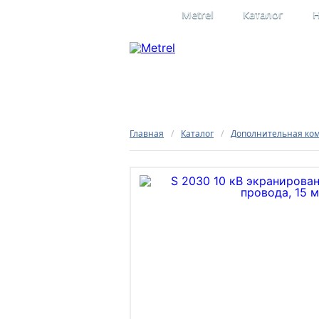
Metrel
Каталог
Н
Профессиона
электроизме
Официальное представительство
в России
Главная
/
Каталог
/
Дополнительная ко