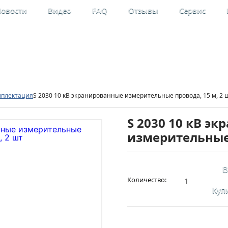
овости
Видео
FAQ
Отзывы
Сервис
льные
Мой кабинет
рительные приборы
Регистрация
мплектация
S 2030 10 кВ экранированные измерительные провода, 15 м, 2 
S 2030 10 кВ э
измерительные 
В
Количество:
Купи