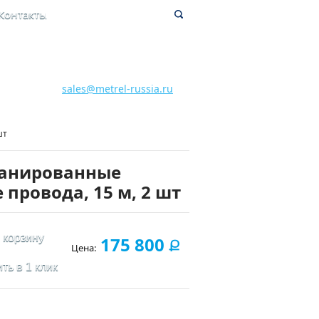
Контакты
8 800 700 28 15
Бесплатная горячая линия
sales@metrel-russia.ru
шт
кранированные
провода, 15 м, 2 шт
 корзину
175 800
Ք
Цена:
ть в 1 клик