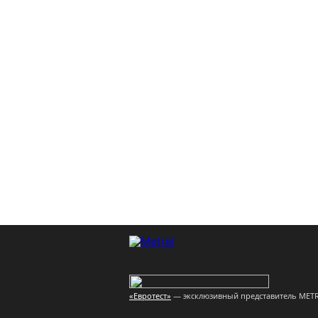
«Евротест»
— эксклюзивный представитель METR