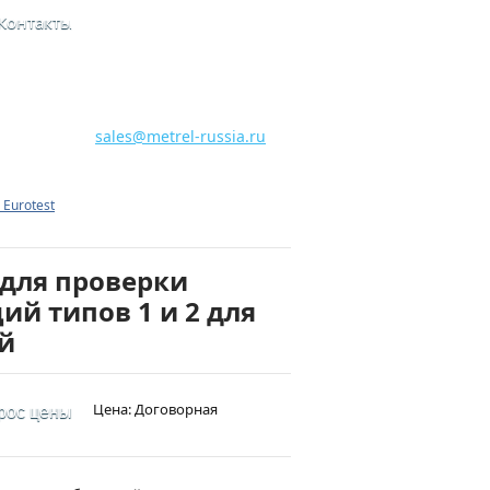
Контакты
8 800 700 28 15
Бесплатная горячая линия
sales@metrel-russia.ru
Eurotest
 для проверки
ий типов 1 и 2 для
й
Цена: Договорная
рос цены