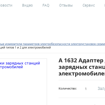
овости
Видео
FAQ
Отзывы
Сервис
льные
Мой кабинет
рительные приборы
Регистрация
е измерители параметров электробезопасности электроустановок серии 
ций типов 1 и 2 для электромобилей
А 1632 Адаптер
зарядных станц
электромобиле
Количество:
Зап