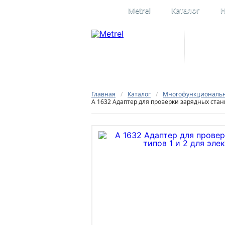
Metrel
Каталог
Н
Профессиона
электроизме
Официальное представительство
в России
Главная
/
Каталог
/
Многофункциональны
А 1632 Адаптер для проверки зарядных стан