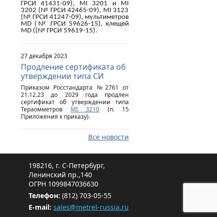
ГРСИ 41431-09),
MI
3201 и
MI
3202 (№ ГРСИ 42465-09),
MI
3123
(№ ГРСИ 41247-09), мультиметров
MD
(№ ГРСИ 59626-15), клещей
MD
((№ ГРСИ 59619-15).
27 декабря 2023
Продление сертификата об
утверждении типа СИ
Приказом Росстандарта №2761 от
21.12.23 до 2029 года продлен
сертификат об утверждении типа
Тераомметров
MI 3210
(п. 15
Приложения к приказу).
Все новости
198216, г. С-Петербург,
Ленинский пр.,140
ОГРН 1099847036630
Телефон:
(812) 703-05-55
E-mail:
sales@metrel-russia.ru