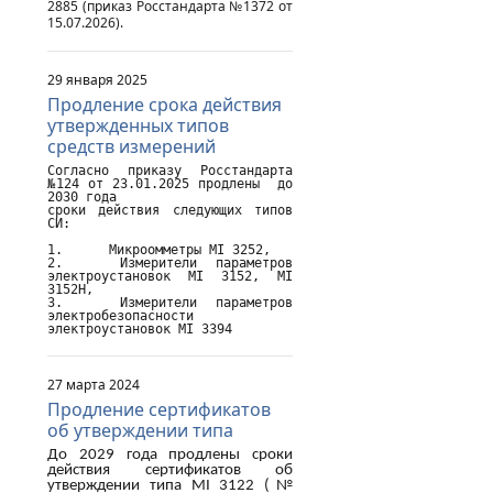
2885 (приказ Росстандарта №1372 от
15.07.2026).
29 января 2025
Продление срока действия
утвержденных типов
средств измерений
Согласно приказу Росстандарта 
№124 от 23.01.2025 продлены  до 
2030 года

сроки действия следующих типов 
СИ:

1.	Микроомметры MI 3252,

2.	Измерители параметров 
электроустановок MI 3152, MI 
3152H,

3.	Измерители параметров 
электробезопасности 
электроустановок MI 3394
27 марта 2024
Продление сертификатов
об утверждении типа
До 2029 года продлены сроки
действия сертификатов об
утверждении типа
MI
3122 (№