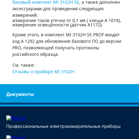
базовый комплект MI 3102H SE
, а также дополнен
Купить
аксессуарами для проведения следующих
измерений:
измерение токов утечки от 0,1 мА ( клещи А 1018),
измерение освещённости (датчик А1172).
Кроме этого, в комплект MI 3102H SE PROF входит
код А 1292 для обновления базового ПО до версии
PRO, позволяющей получать протоколы
российского образца.
См. также:
Отзывы о приборе MI 3102H
Документы
Профессиональные электроизмерительные приборы