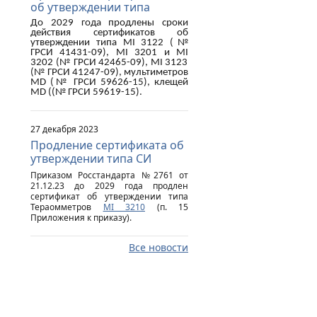
об утверждении типа
До 2029 года продлены сроки
действия сертификатов об
утверждении типа
MI
3122 (№
ГРСИ 41431-09),
MI
3201 и
MI
3202 (№ ГРСИ 42465-09),
MI
3123
(№ ГРСИ 41247-09), мультиметров
MD
(№ ГРСИ 59626-15), клещей
MD
((№ ГРСИ 59619-15).
27 декабря 2023
Продление сертификата об
утверждении типа СИ
Приказом Росстандарта №2761 от
21.12.23 до 2029 года продлен
сертификат об утверждении типа
Тераомметров
MI 3210
(п. 15
Приложения к приказу).
Все новости