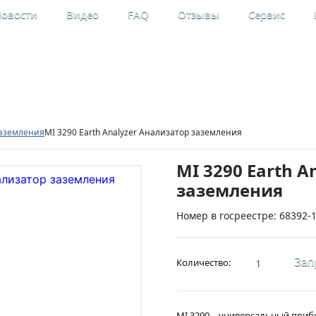
овости
Видео
FAQ
Отзывы
Сервис
льные
Мой кабинет
рительные приборы
Регистрация
заземления
MI 3290 Earth Analyzer Анализатор заземления
MI 3290 Earth A
заземления
Номер в госреестре: 68392-
Количество:
Зап
MI 3290 – универсальный приб