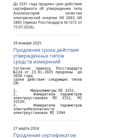
До 2031 года продлен срок действия
сертификата об утверждении типа
Анализаторов качества
электрической энергии MI 2883, MI
2885 (приказ Росстандарта №1372 от
15.07.2026).
29 января 2025
Продление срока действия
утвержденных типов
средств измерений
Согласно приказу Росстандарта 
№124 от 23.01.2025 продлены  до 
2030 года

сроки действия следующих типов 
СИ:

1.	Микроомметры MI 3252,

2.	Измерители параметров 
электроустановок MI 3152, MI 
3152H,

3.	Измерители параметров 
электробезопасности 
электроустановок MI 3394
27 марта 2024
Продление сертификатов