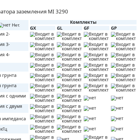
атора заземления MI 3290
Комплекты
Нет.
GX
GL
GF
GP
ия 2-
ия 3-
ия 4-
 грунта
 грунта
ия с одними
я с двумя
о импеданса
кГц
апряжения