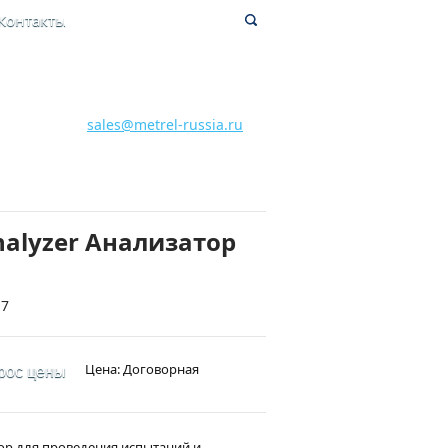
Контакты
8 800 700 28 15
Бесплатная горячая линия
sales@metrel-russia.ru
nalyzer Анализатор
17
Цена: Договорная
рос цены
ор для проведения испытаний и