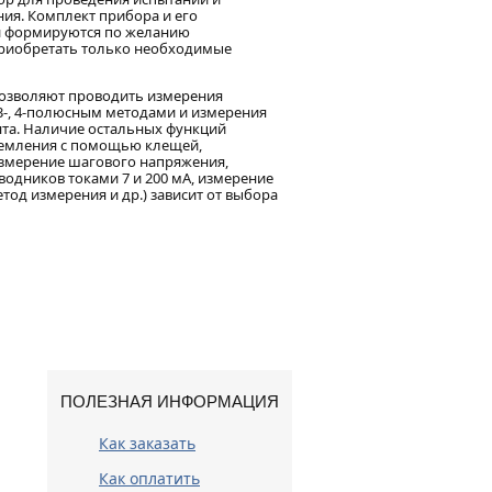
ния. Комплект прибора и его
 формируются по желанию
приобретать только необходимые
озволяют проводить измерения
 3-, 4-полюсным методами и измерения
нта. Наличие остальных функций
земления с помощью клещей,
измерение шагового напряжения,
одников токами 7 и 200 мА, измерение
тод измерения и др.) зависит от выбора
ПОЛЕЗНАЯ ИНФОРМАЦИЯ
Как заказать
Как оплатить