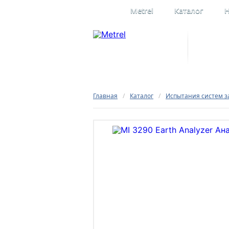
Metrel
Каталог
Н
Профессиона
электроизме
Официальное представительство
в России
Главная
/
Каталог
/
Испытания систем 