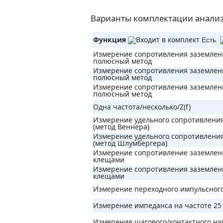
Варианты комплектации анализ
Функция
Есть.
Измерение сопротивления заземлен
полюсный метод
Измерение сопротивления заземлен
полюсный метод
Измерение сопротивления заземлен
полюсный метод
Одна частота/несколько/Z(f)
Измерение удельного сопротивления
(метод Веннера)
Измерение удельного сопротивления
(метод Шлумбергера)
Измерение сопротивление заземлен
клещами
Измерение сопротивления заземлени
клещами
Измерение переходного импульсног
Измерение импеданса на частоте 25 
Измерение шагового/контактного н