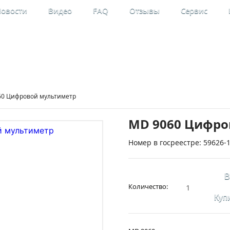
овости
Видео
FAQ
Отзывы
Сервис
льные
Мой кабинет
рительные приборы
Регистрация
60 Цифровой мультиметр
MD 9060 Цифро
Номер в госреестре: 59626-
В
Количество:
Купи