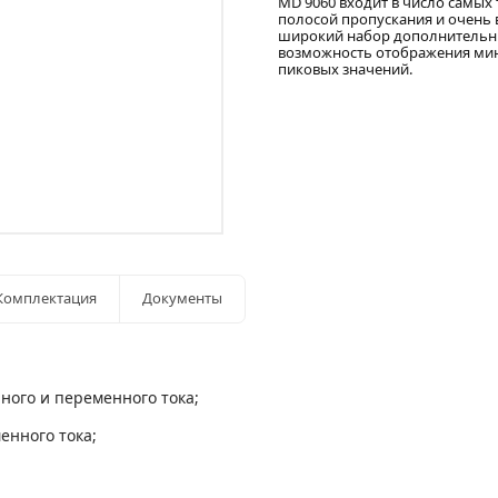
MD 9060 входит в число самых
полосой пропускания и очень
широкий набор дополнительны
возможность отображения мин
пиковых значений.
Комплектация
Документы
ого и переменного тока;
енного тока;