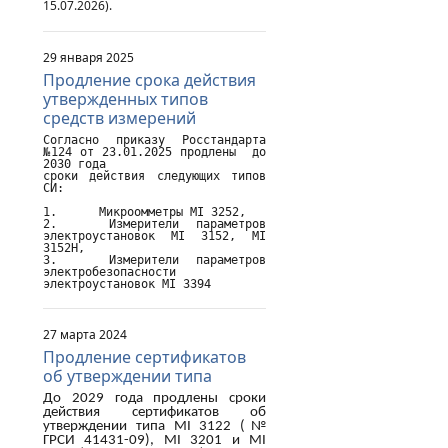
15.07.2026).
29 января 2025
Продление срока действия
утвержденных типов
средств измерений
Согласно приказу Росстандарта 
№124 от 23.01.2025 продлены  до 
2030 года

сроки действия следующих типов 
СИ:

1.	Микроомметры MI 3252,

2.	Измерители параметров 
электроустановок MI 3152, MI 
3152H,

3.	Измерители параметров 
электробезопасности 
электроустановок MI 3394
27 марта 2024
Продление сертификатов
об утверждении типа
До 2029 года продлены сроки
действия сертификатов об
утверждении типа
MI
3122 (№
ГРСИ 41431-09),
MI
3201 и
MI