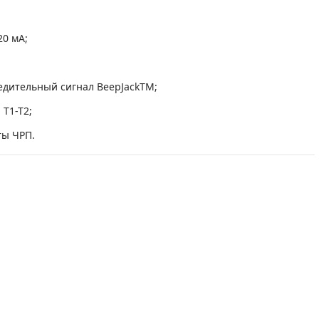
20 мА;
едительный сигнал BeepJackTM;
T1-T2;
ты ЧРП.