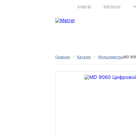
Metrel
Каталог
Н
Профессиона
электроизме
Официальное представительство
в России
Главная
/
Каталог
/
Мультиметры
MD 90