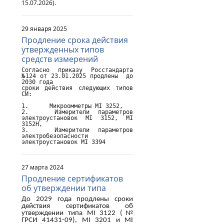
15.07.2026).
29 января 2025
Продление срока действия
утвержденных типов
средств измерений
Согласно приказу Росстандарта 
№124 от 23.01.2025 продлены  до 
2030 года

сроки действия следующих типов 
СИ:

1.	Микроомметры MI 3252,

2.	Измерители параметров 
электроустановок MI 3152, MI 
3152H,

3.	Измерители параметров 
электробезопасности 
электроустановок MI 3394
27 марта 2024
Продление сертификатов
об утверждении типа
До 2029 года продлены сроки
действия сертификатов об
утверждении типа
MI
3122 (№
ГРСИ 41431-09),
MI
3201 и
MI