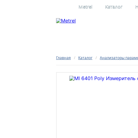
Metrel
Каталог
Н
Профессиона
электроизме
Официальное представительство
в России
Главная
/
Каталог
/
Анализаторы парам