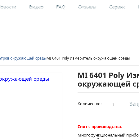
овости
Видео
FAQ
Отзывы
Сервис
льные
Мой кабинет
рительные приборы
Регистрация
етров окружающей среды
MI 6401 Poly Измеритель окружающей среды
MI 6401 Poly И
окружающей с
Количество:
Зап
Снят с производства.
Многофункциональный прибор M