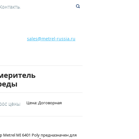
Контакты
8 800 700 28 15
Бесплатная горячая линия
sales@metrel-russia.ru
змеритель
реды
Цена: Договорная
рос цены
etrel MI 6401 Poly предназначен для