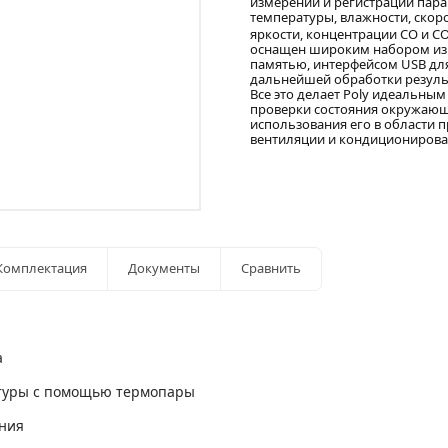
измерений и регистрации пар
температуры, влажности, скор
яркости, концентрации СО и С
оснащен широким набором из
памятью, интерфейсом USB дл
дальнейшей обработки резуль
Все это делает Poly идеальны
проверки состояния окружающ
использования его в области 
вентиляции и кондиционирова
Комплектация
Документы
Сравнить
а
туры с помощью термопары
ния