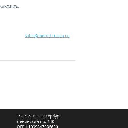
Контакты
8 800 700 28 15
Бесплатная горячая линия
sales@metrel-russia.ru
198216, г. С-Петербург,
Ленинский пр.,140
ОГРН 1099847036630