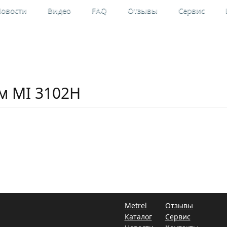
овости
Видео
FAQ
Отзывы
Сервис
льные
Мой кабинет
рительные приборы
Регистрация
м MI 3102H
Metrel
Отзывы
Каталог
Сервис