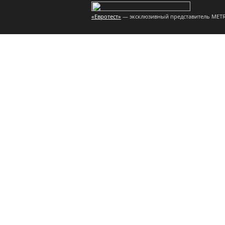
«Евротест»
— эксклюзивный представитель METR