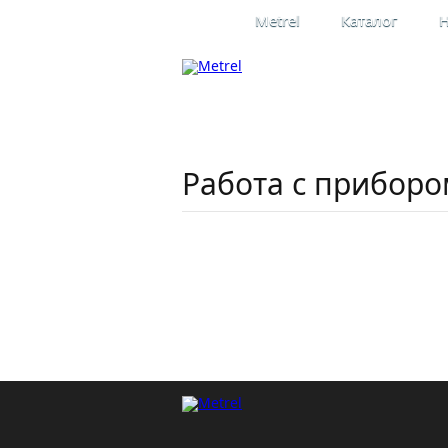
Metrel
Каталог
Н
Профессиона
электроизме
Официальное представительство
в России
Работа с приборо