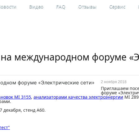
овости
Видео
FAQ
Отзывы
Сервис
льные
Мой кабинет
рительные приборы
Регистрация
l на международном форуме «
2 ноября 2018
Приглашаем посе
форуме «Электрич
новок MI 3155
,
анализаторами качества электроэнергии
MI 289
рами.
7 декабря, стенд А60.
тест"