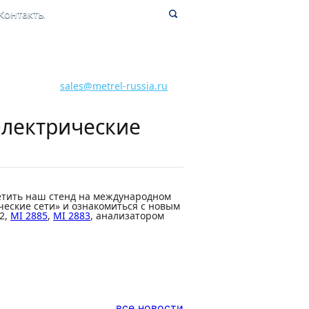
Контакты
8 800 700 28 15
Бесплатная горячая линия
sales@metrel-russia.ru
Электрические
тить наш стенд на международном
еские сети» и ознакомиться с новым
2,
MI 2885
,
MI 2883
, анализатором
все новости