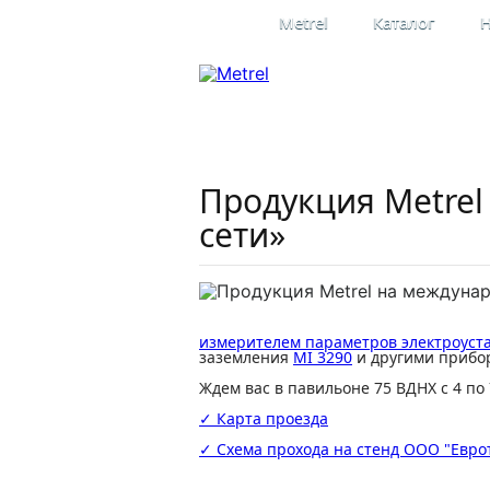
Metrel
Каталог
Н
Профессиона
электроизме
Официальное представительство
в России
Продукция Metre
сети»
измерителем параметров электроуста
заземления
MI 3290
и другими прибо
Ждем вас в павильоне 75 ВДНХ с 4 по 
✓ Карта проезда
✓ Схема прохода на стенд ООО "Евро