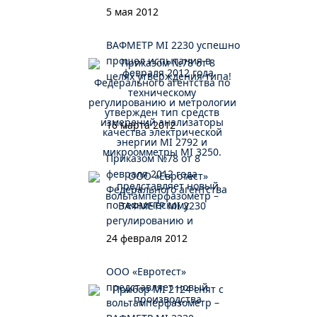
5 мая 2012
ВАФМЕТР MI 2230 успешно
прошел испытания в
целях утверждения типа!
16 марта 2012
Приказом №78 от 8
февраля 2012 года
Федерального агентства
по техническому
регулированию и
метрологии утвержден
24 февраля 2012
тип средств измерений
анализаторы качества
ООО «Евротест»
электрической энергии MI
представляет новый
2792 и микроомметры MI
вольтамперфазометр –
3250.